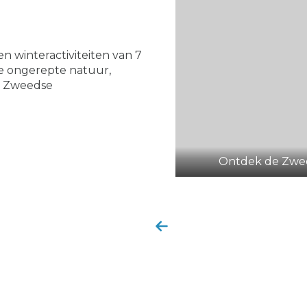
n winteractiviteiten van 7
de ongerepte natuur,
t Zweedse
Ontdek de Zwee