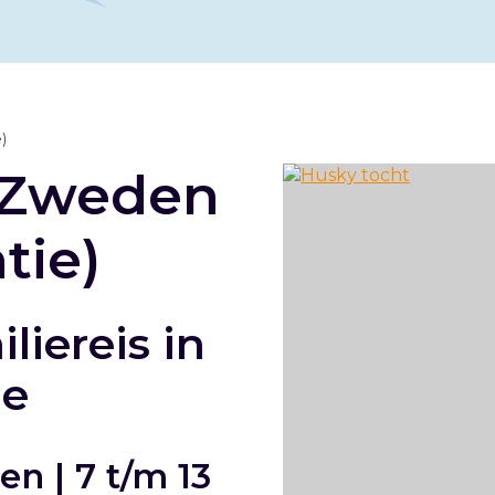
)
r Zweden
tie)
liereis in
ie
n | 7 t/m 13