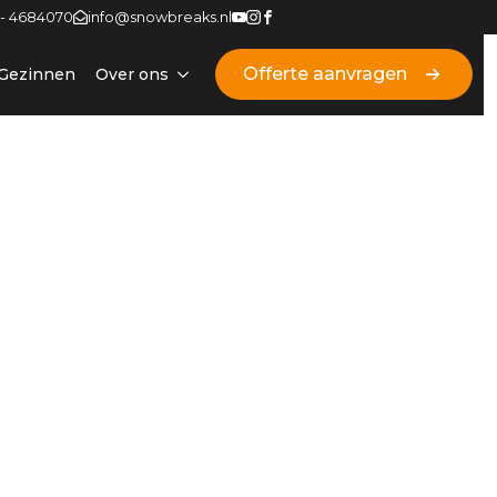
 - 4684070
info@snowbreaks.nl
Offerte aanvragen
Gezinnen
Over ons