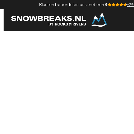
Klanten beoordelen ons met een
9
+29