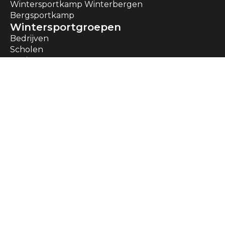
Wintersportkamp Winterbergen
Bergsportkamp
Wintersportgroepen
Bedrijven
Scholen
Gezinnen
Pagina's
Skivakantie
Wintersport
Wintersport kinderen
Wintersport Wiki
Algemeen
Contact
Certificering
Algemene voorwaarden
Privacy verklaring
Cookiebeleid