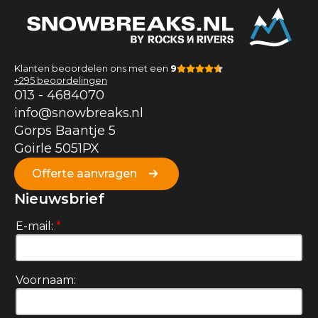
Klanten beoordelen ons met een
9
+295 beoordelingen
013 -
4684070
info@snowbreaks.nl
Gorps Baantje 5
Goirle 5051PX
Offerte aanvragen
Nieuwsbrief
E-mail:
*
Voornaam: