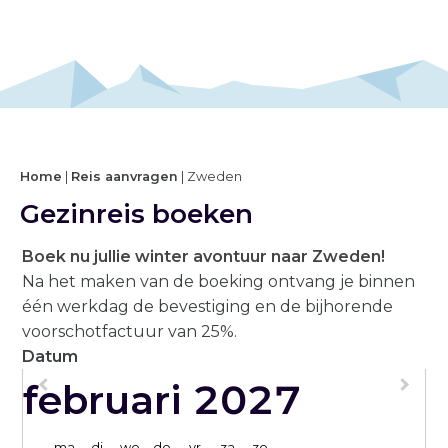
Home
|
Reis aanvragen
|
Zweden
Gezinreis boeken
Boek nu jullie winter avontuur naar Zweden!
Na het maken van de boeking ontvang je binnen
één werkdag de bevestiging en de bijhorende
voorschotfactuur van 25%.
Datum
februari 2027
maandag
dinsdag
woensdag
donderdag
vrijdag
zaterdag
zondag
ma
di
wo
do
vr
za
zo